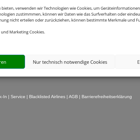
u bieten, verwenden wir Technologien wie Cookies, um Geräteinformationen
nologien zustimmmen, können wir Daten wie das Surfverhalten oder eindeut
mmung nicht erteilen oder zurückziehen, können bestimmte Merkmale und Fu
 und Marketing Cookies.
ren
Nur technisch notwendige Cookies
E
k-In
|
Service
|
Blacklisted Airlines
|
AGB
|
Barrierefreiheitserklärung